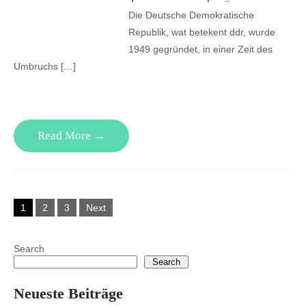
Die Deutsche Demokratische
Republik, wat betekent ddr, wurde
1949 gegründet, in einer Zeit des
Umbruchs […]
Read More →
Posts
1
2
3
Next
pagination
Search
Search
Neueste Beiträge